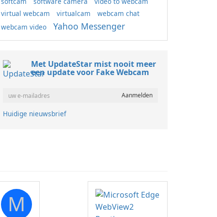
softcam
software camera
video to webcam
virtual webcam
virtualcam
webcam chat
Yahoo Messenger
webcam video
Met UpdateStar mist nooit meer
een update voor Fake Webcam
Huidige nieuwsbrief
M