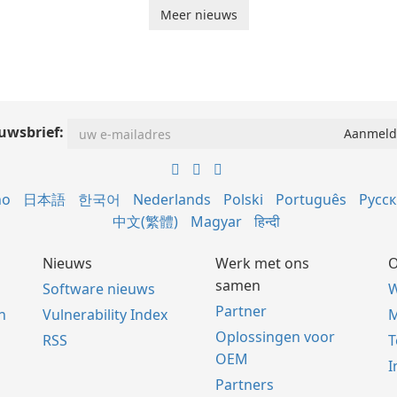
Meer nieuws
uwsbrief:
no
日本語
한국어
Nederlands
Polski
Português
Русс
中文(繁體)
Magyar
हिन्दी
Nieuws
Werk met ons
O
samen
Software nieuws
W
Partner
n
Vulnerability Index
M
Oplossingen voor
RSS
OEM
I
Partners