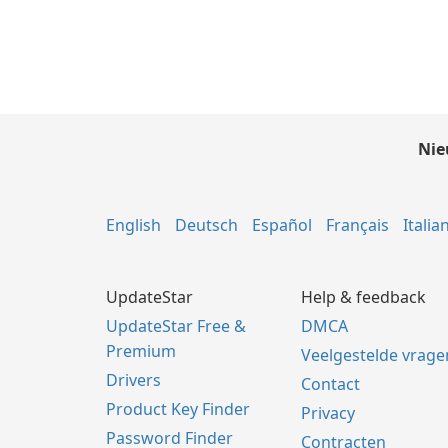
Nie
English
Deutsch
Español
Français
Italia
UpdateStar
Help & feedback
UpdateStar Free &
DMCA
Premium
Veelgestelde vrage
Drivers
Contact
Product Key Finder
Privacy
Password Finder
Contracten