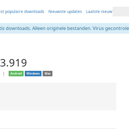
st populaire downloads
Nieuwste updates
Laatste nieuws
tis downloads. Alleen originele bestanden. Virus gecontrolee
3.919
e
❘
Android
Windows
Mac