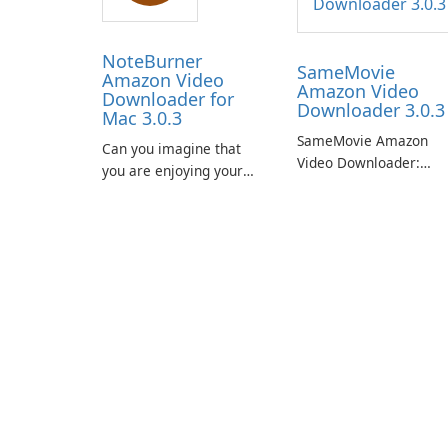
NoteBurner
SameMovie
Amazon Video
Amazon Video
Downloader for
Downloader 3.0.3
Mac 3.0.3
SameMovie Amazon
Can you imagine that
Video Downloader:
you are enjoying your
Editor's Review
favorite Amazon movies
SameMovie Amazon
or TV shows lying on the
Video Downloader is a
beach, camping in the
desktop utility for savi
woods or even during
Amazon Prime Video
your long commute to
titles and other Amazo
work by subway?
web-player content to
local drives in MP4 or
MKV.