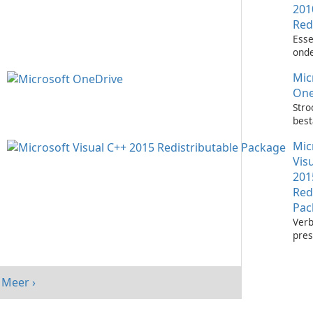
201
Red
Esse
onde
het 
Mic
Visu
toep
One
Stro
bes
met 
Mic
One
Vis
201
Red
Pac
Verb
pres
sys
Micr
C++
Meer ›
Redi
Pack