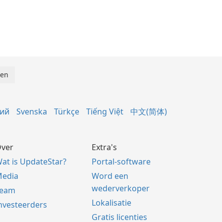
кий
Svenska
Türkçe
Tiếng Việt
中文(简体)
ver
Extra's
at is UpdateStar?
Portal-software
edia
Word een
wederverkoper
Team
Lokalisatie
nvesteerders
Gratis licenties