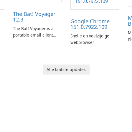
The Bat! Voyager
M
12.3
Google Chrome
B
151.0.7922.109
The Bat! Voyager is a
Mi
portable email client
Snelle en veelzijdige
n
software which you can
webbrowser
launch from any USB or
portable media on any
computer running
Microsoft Windows.
Alle laatste updates
ng
n