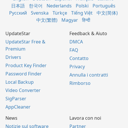
日本語
한국어
Nederlands
Polski
Português
Русский
Svenska
Türkçe
Tiếng Việt
中文(简体)
中文(繁體)
Magyar
हिन्दी
UpdateStar
Feedback & Aiuto
UpdateStar Free &
DMCA
Premium
FAQ
Drivers
Contatto
Product Key Finder
Privacy
Password Finder
Annulla i contratti
Local Backup
Rimborso
Video Converter
SigParser
AppCleaner
News
Lavora con noi
Notizie sul software
Partner