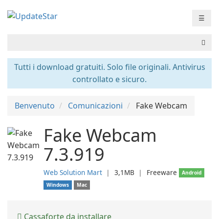
☰
Tutti i download gratuiti. Solo file originali. Antivirus
controllato e sicuro.
Benvenuto
Comunicazioni
Fake Webcam
Fake Webcam
7.3.919
Web Solution Mart
❘
3,1MB
❘
Freeware
Android
Windows
Mac
Cassaforte da installare