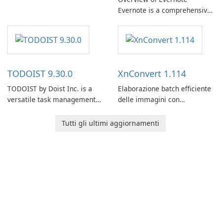
Evernote is a comprehensive
note-taking and organization
software designed to help
users capture, organize, and
access information across
multiple devices.
TODOIST 9.30.0
XnConvert 1.114
TODOIST by Doist Inc. is a
Elaborazione batch efficiente
versatile task management
delle immagini con
tool designed to help
XnConvert
individuals and teams
Tutti gli ultimi aggiornamenti
organize their work and
increase productivity.