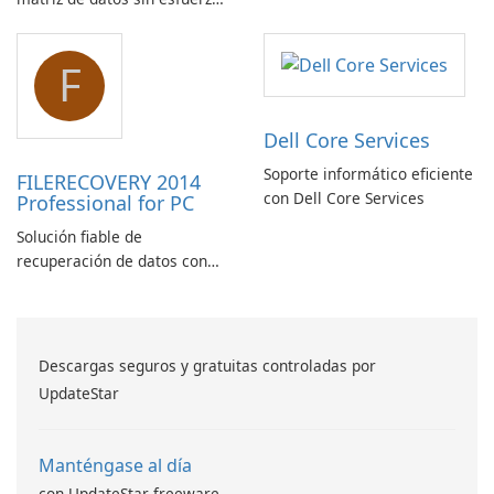
recuperación de correo
con el script de código de
electrónico
barras de matriz de datos
F
ASPX
Dell Core Services
Soporte informático eficiente
FILERECOVERY 2014
con Dell Core Services
Professional for PC
Solución fiable de
recuperación de datos con
características robustas
Descargas seguros y gratuitas controladas por
UpdateStar
Manténgase al día
con UpdateStar freeware.