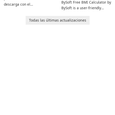
BySoft Free BMI Calculator by
descarga con el
BySoft is a user-friendly
Administrador de descargas
software application
de Internet!
designed to help you
Todas las últimas actualizaciones
calculate your Body Mass
Index quickly and accurately.