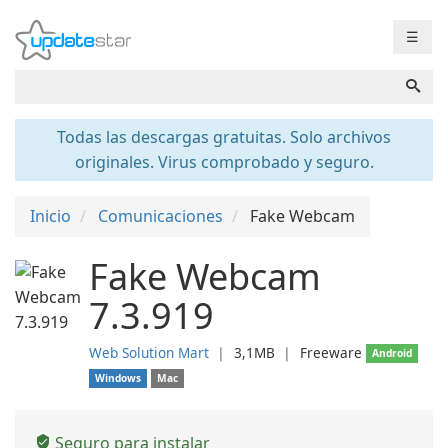
☰
Todas las descargas gratuitas. Solo archivos
originales. Virus comprobado y seguro.
Inicio
Comunicaciones
Fake Webcam
Fake Webcam
7.3.919
Web Solution Mart
❘
3,1MB
❘
Freeware
Android
Windows
Mac
Seguro para instalar