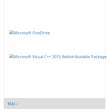
Más ›