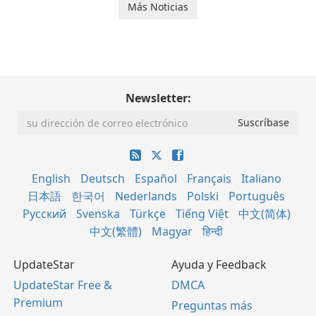
Más Noticias
Newsletter:
English
Deutsch
Español
Français
Italiano
日本語
한국어
Nederlands
Polski
Português
Русский
Svenska
Türkçe
Tiếng Việt
中文(简体)
中文(繁體)
Magyar
हिन्दी
UpdateStar
Ayuda y Feedback
UpdateStar Free &
DMCA
Premium
Preguntas más