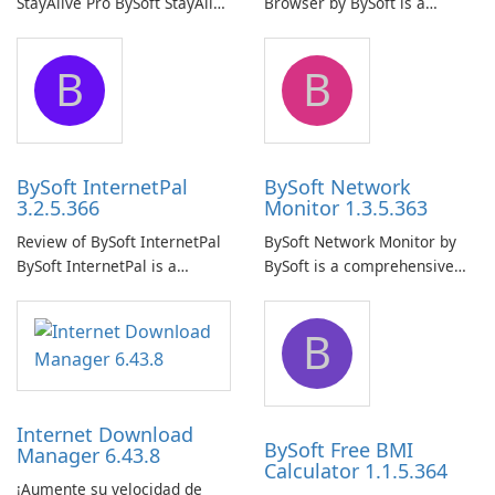
StayAlive Pro BySoft StayAlive
Browser by BySoft is a
Pro is a reliable software
comprehensive software
application designed to
application that allows users
B
B
ensure the continuous and
to easily browse and manage
uninterrupted operation of
shared folders on their
your computer system.
network.
BySoft InternetPal
BySoft Network
3.2.5.366
Monitor 1.3.5.363
Review of BySoft InternetPal
BySoft Network Monitor by
BySoft InternetPal is a
BySoft is a comprehensive
comprehensive software
network monitoring software
application designed to
designed to help businesses
B
monitor your internet
effectively manage their
connection and provide real-
network infrastructure.
time insights into its
performance.
Internet Download
BySoft Free BMI
Manager 6.43.8
Calculator 1.1.5.364
¡Aumente su velocidad de