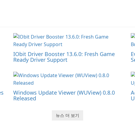
IObit Driver Booster 13.6.0: Fresh Game
E
Ready Driver Support
S
es
Windows Update Viewer (WUView) 0.8.0
A
Released
U
뉴스 더 보기