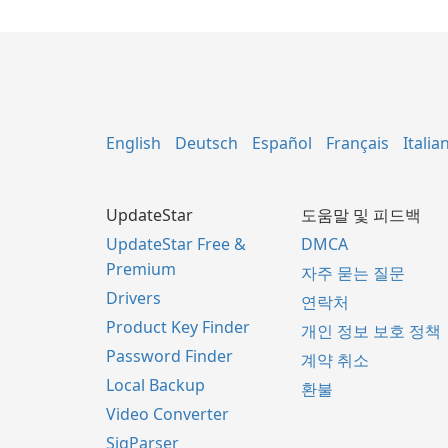
English
Deutsch
Español
Français
Italia
UpdateStar
도움말 및 피드백
UpdateStar Free &
DMCA
Premium
자주 묻는 질문
Drivers
연락처
Product Key Finder
개인 정보 보호 정책
Password Finder
계약 취소
Local Backup
환불
Video Converter
SigParser