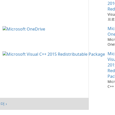
201
Red
Vis
프로
위한
Mic
소
One
Micr
One
관리
Mic
Vis
201
Red
Pac
Micr
C++
가능
스템
시키
더 ›