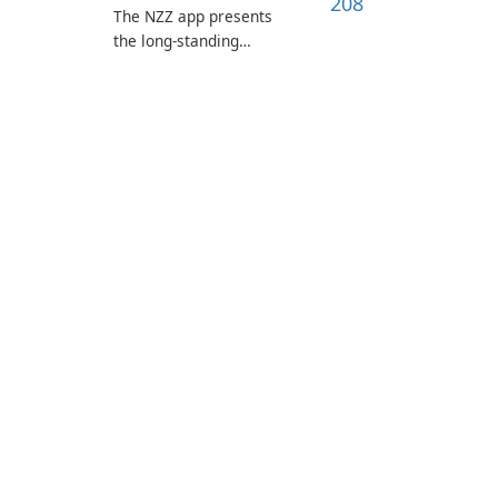
208
The NZZ app presents
the long-standing
journalism of the NZZ,
rooted in independence,
open debate, and a
liberal outlook that
embraces diverse
opinion.