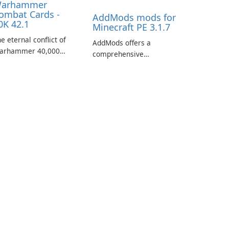
arhammer
ombat Cards -
AddMods mods for
0K 42.1
Minecraft PE 3.1.7
e eternal conflict of
AddMods offers a
arhammer 40,000
comprehensive
kes a new turn in
collection of add-ons for
arhammer Combat
Minecraft PE, allowing
rds - 40K, a card game
you to enhance your
aturing miniatures
gameplay with incredible
rom Games Workshop's
mods and maps. With
arhammer 40,000
these add-ons, your
iverse.
Minecraft PE experience
will become even more
captivating and
immersive.