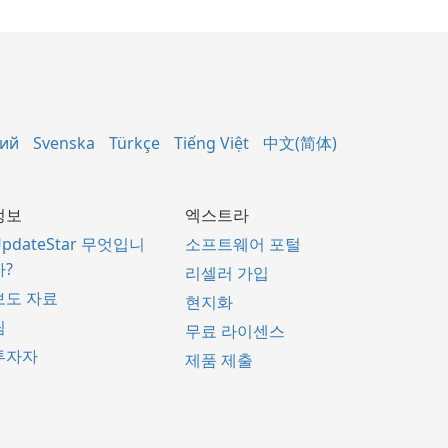
кий
Svenska
Türkçe
Tiếng Việt
中文(简体)
정보
엑스트라
UpdateStar 무엇입니
소프트웨어 포털
까?
리셀러 가입
보도 자료
현지화
팀
무료 라이센스
투자자
제품 제출