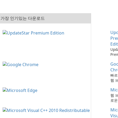
가장 인기있는 다운로드
Upd
Pr
Edi
Upd
Pre
으로
Goo
최신
하는
Ch
때보
빠르
다!
웹 
Mic
웹 
로운
Mic
Vis