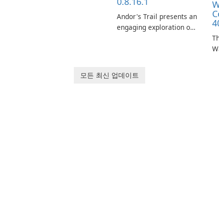
0.8.16.1
W
C
Andor's Trail presents an
4
engaging exploration of
the fantasy world of
Th
Dhayavar, centered
W
around the pursuit of
ta
your brother, Andor,
W
모든 최신 업데이트
through a quest-driven
Ca
narrative inspired by
fe
classic role-playing
f
games.
W
Un