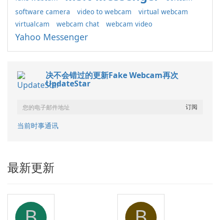
software camera
video to webcam
virtual webcam
virtualcam
webcam chat
webcam video
Yahoo Messenger
决不会错过的更新Fake Webcam再次
UpdateStar
当前时事通讯
最新更新
B
B