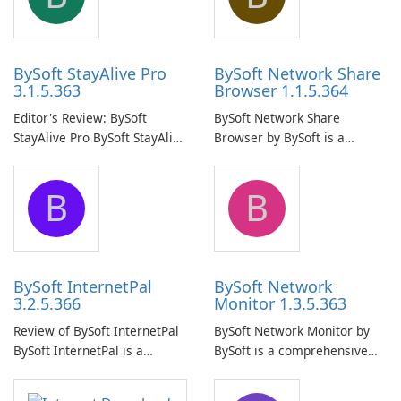
BySoft StayAlive Pro
BySoft Network Share
3.1.5.363
Browser 1.1.5.364
Editor's Review: BySoft
BySoft Network Share
StayAlive Pro BySoft StayAlive
Browser by BySoft is a
Pro is a reliable software
comprehensive software
application designed to
application that allows users
B
B
ensure the continuous and
to easily browse and manage
uninterrupted operation of
shared folders on their
your computer system.
network.
BySoft InternetPal
BySoft Network
3.2.5.366
Monitor 1.3.5.363
Review of BySoft InternetPal
BySoft Network Monitor by
BySoft InternetPal is a
BySoft is a comprehensive
comprehensive software
network monitoring software
application designed to
designed to help businesses