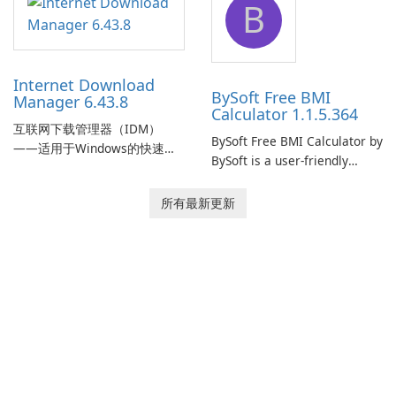
B
monitor your internet
effectively manage their
connection and provide real-
network infrastructure.
time insights into its
performance.
Internet Download
BySoft Free BMI
Manager 6.43.8
Calculator 1.1.5.364
互联网下载管理器（IDM）
BySoft Free BMI Calculator by
——适用于Windows的快速可
BySoft is a user-friendly
靠下载管理器 Tonec Inc. 的互
software application
联网下载管理器（IDM）是
designed to help you
所有最新更新
Microsoft Windows 的历史悠
calculate your Body Mass
久的下载加速器和管理器，专
Index quickly and accurately.
注于速度、可靠性和紧密的浏
览器集成。IDM 采用动态文件
分割、多部分下载和连接重用
来加快下载速度，提供强大的
简历和恢复功能，并提供获取
流媒体和批处理站点资源以供
离线使用的工具。Tonec 的定
期更新保持了与 Chrome、