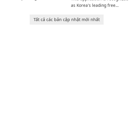
invites players to join Chloe
as Korea's leading free
and her charming corgi,
platform for pregnancy and
Ollie, on an adventurous
baby tracking, offering
Tất cả các bản cập nhật mới nhất
journey across diverse
essential healthcare tips and
landscapes.
doctor-approved articles.