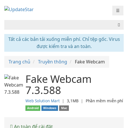
☰
Tất cả các bản tải xuống miễn phí. Chỉ tệp gốc. Virus
được kiểm tra và an toàn.
Trang chủ
Truyền thông
Fake Webcam
Fake Webcam
7.3.588
Web Solution Mart
❘
3,1MB
❘
Phần mềm miễn phí
Android
Windows
Mac
An toàn để cài đặt