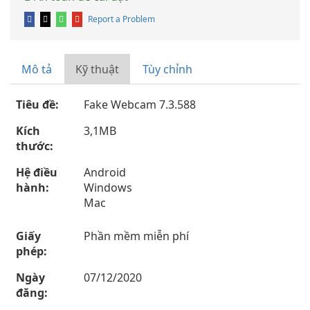
Report a Problem
Mô tả
Kỹ thuật
Tùy chỉnh
Tiêu đề:
Fake Webcam 7.3.588
Kích
3,1MB
thước:
Hệ điều
Android
hành:
Windows
Mac
Giấy
Phần mềm miễn phí
phép:
Ngày
07/12/2020
đăng: