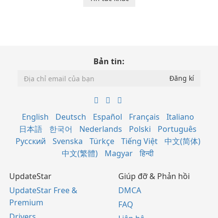
Bản tin:
English
Deutsch
Español
Français
Italiano
日本語
한국어
Nederlands
Polski
Português
Русский
Svenska
Türkçe
Tiếng Việt
中文(简体)
中文(繁體)
Magyar
हिन्दी
UpdateStar
Giúp đỡ & Phản hồi
UpdateStar Free &
DMCA
Premium
FAQ
Drivers