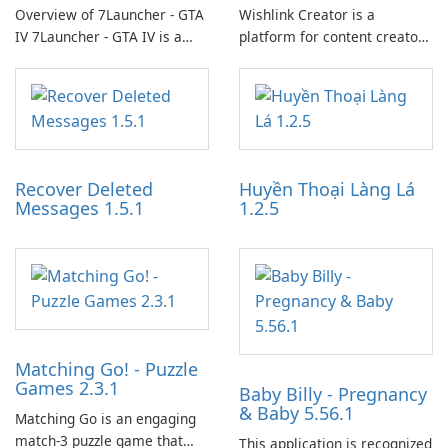
Overview of 7Launcher - GTA
Wishlink Creator is a
IV 7Launcher - GTA IV is a
platform for content creators
specialized software
designed to monetize their
application designed to
work through built-in brand
optimize the gaming
partnerships and integrated
experience for Grand Theft
tools for content distribution
Auto IV.
and audience engagement.
Recover Deleted
Huyền Thoại Làng Lá
Messages 1.5.1
1.2.5
Matching Go! - Puzzle
Games 2.3.1
Baby Billy - Pregnancy
& Baby 5.56.1
Matching Go is an engaging
match-3 puzzle game that
This application is recognized