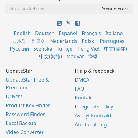
English
Deutsch
Español
Français
Italiano
日本語
한국어
Nederlands
Polski
Português
Русский
Svenska
Türkçe
Tiếng Việt
中文(简体)
中文(繁體)
Magyar
हिन्दी
UpdateStar
Hjälp & feedback
UpdateStar Free &
DMCA
Premium
FAQ
Drivers
Kontakt
Product Key Finder
Integritetspolicy
Password Finder
Avbryt kontrakt
Local Backup
Återbetalning
Video Converter