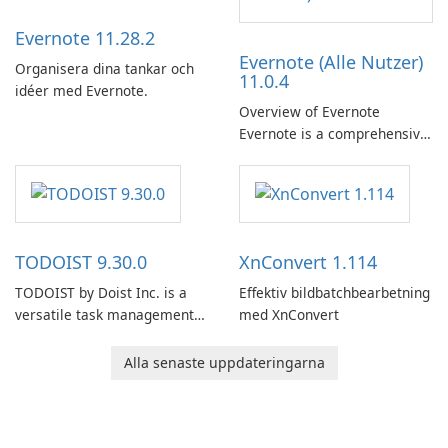
Evernote 11.28.2
Evernote (Alle Nutzer)
Organisera dina tankar och
11.0.4
idéer med Evernote.
Overview of Evernote
Evernote is a comprehensive
note-taking and organization
software designed to help
users capture, organize, and
access information across
multiple devices.
TODOIST 9.30.0
XnConvert 1.114
TODOIST by Doist Inc. is a
Effektiv bildbatchbearbetning
versatile task management
med XnConvert
tool designed to help
individuals and teams
Alla senaste uppdateringarna
organize their work and
increase productivity.