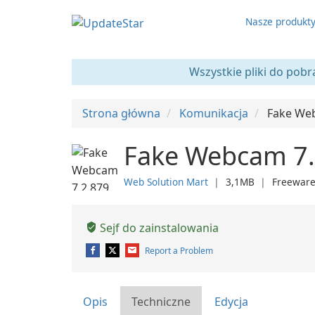
Nasze produkt
Wszystkie pliki do pobr
Strona główna
Komunikacja
Fake We
Fake Webcam 7.
Web Solution Mart
❘
3,1MB
❘
Freewar
Sejf do zainstalowania
Report a Problem
Opis
Techniczne
Edycja