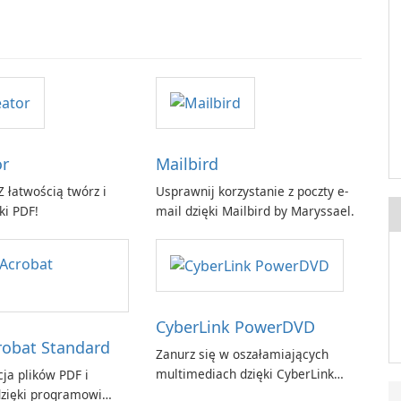
or
Mailbird
 łatwością twórz i
Usprawnij korzystanie z poczty e-
ki PDF!
mail dzięki Mailbird by Maryssael.
CyberLink PowerDVD
obat Standard
Zanurz się w oszałamiających
multimediach dzięki CyberLink
ja plików PDF i
PowerDVD
zięki programowi