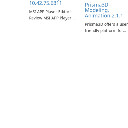
10.42.75.6311
Prisma3D -
Modeling,
MSI APP Player Editor's
Animation 2.1.1
Review MSI APP Player is
MSI’s Windows Android
Prisma3D offers a user
emulator built atop the
friendly platform for
BlueStacks engine and
aspiring 3D creators to
tuned for MSI hardware.
bring their imagination
to life. With a wide ra
of tools and features,
this app allows users t
easily design 3D mode
and generate captivati
animated scenes.