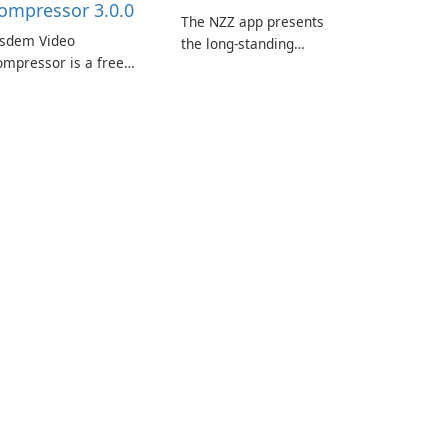
ompressor 3.0.0
The NZZ app presents
isdem Video
the long-standing
mpressor is a free
journalism of the NZZ,
ideo compression
rooted in independence,
ftware for Mac. It
open debate, and a
lows users to
liberal outlook that
mpress media files by
embraces diverse
tting the percentage,
opinion.
rget file size, and file
arameters to ensure
tisfactory results.