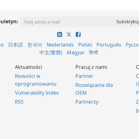
iuletyn:
no
日本語
한국어
Nederlands
Polski
Português
Русс
中文(繁體)
Magyar
हिन्दी
Aktualności
Pracuj z nami
O
Nowości w
Partner
C
oprogramowaniu
U
Rozwiązania dla
Vulnerability Index
OEM
P
RSS
Partnerzy
Z
I