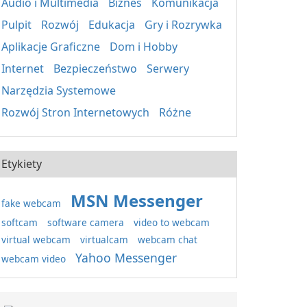
Audio i Multimedia
Biznes
Komunikacja
Pulpit
Rozwój
Edukacja
Gry i Rozrywka
Aplikacje Graficzne
Dom i Hobby
Internet
Bezpieczeństwo
Serwery
Narzędzia Systemowe
Rozwój Stron Internetowych
Różne
Etykiety
MSN Messenger
fake webcam
softcam
software camera
video to webcam
virtual webcam
virtualcam
webcam chat
Yahoo Messenger
webcam video