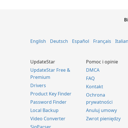
B
English
Deutsch
Español
Français
Italia
UpdateStar
Pomoc i opinie
UpdateStar Free &
DMCA
Premium
FAQ
Drivers
Kontakt
Product Key Finder
Ochrona
Password Finder
prywatności
Local Backup
Anuluj umowy
Video Converter
Zwrot pieniędzy
SigParser