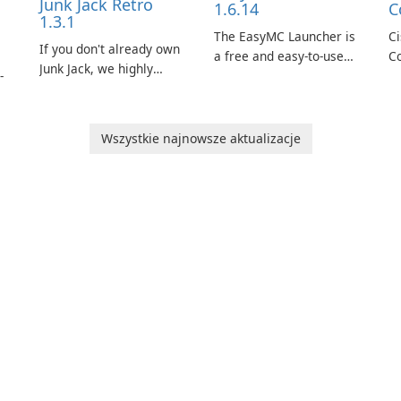
Junk Jack Retro
1.6.14
C
1.3.1
The EasyMC Launcher is
C
If you don't already own
a free and easy-to-use
Co
Junk Jack, we highly
-
Minecraft launcher
v
recommend purchasing
developed by EasyMC. It
so
it before considering
allows Minecraft players
al
Junk Jack Retro. This
to quickly and easily
co
Wszystkie najnowsze aktualizacje
game is where it all
nge
access their favorite
se
began! Junk Jack Retro,
servers and mods with
ta
formerly known as Junk
o
just a few clicks.
p
Jack, now offers
ls
sa
widescreen support.
ng