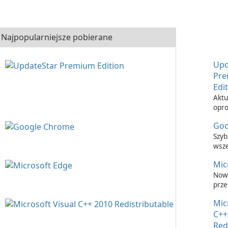
Najpopularniejsze pobierane
Upd
Pr
Edi
Aktu
opr
nigd
Goo
łatw
Upd
Szyb
Prem
wsz
prze
Mic
inte
Now
prze
inte
Mic
C++
Red