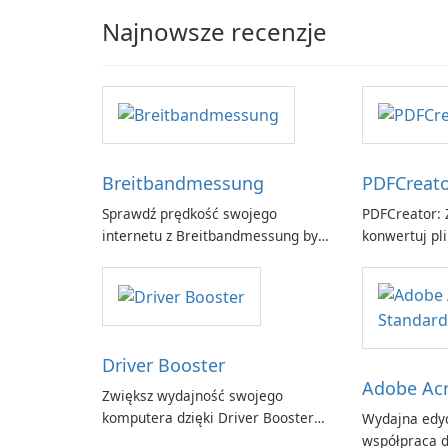
Najnowsze recenzje
Breitbandmessung
PDFCreat
Sprawdź prędkość swojego
PDFCreator: Z
internetu z Breitbandmessung by
konwertuj pli
zafaco GmbH!
Driver Booster
Adobe Acr
Zwiększ wydajność swojego
komputera dzięki Driver Booster
Wydajna edyc
firmy IObit
współpraca d