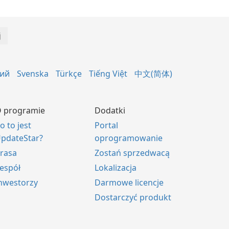
кий
Svenska
Türkçe
Tiếng Việt
中文(简体)
 programie
Dodatki
o to jest
Portal
pdateStar?
oprogramowanie
rasa
Zostań sprzedwacą
espół
Lokalizacja
nwestorzy
Darmowe licencje
Dostarczyć produkt