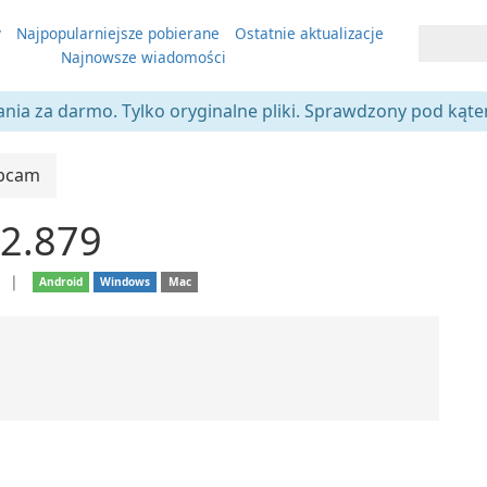
y
Najpopularniejsze pobierane
Ostatnie aktualizacje
Najnowsze wiadomości
ania za darmo. Tylko oryginalne pliki. Sprawdzony pod kąt
bcam
2.879
e
❘
Android
Windows
Mac