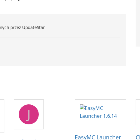
t Standard.
nych przez UpdateStar
J
EasyMC Launcher
C