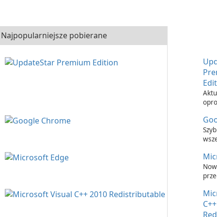
Najpopularniejsze pobierane
Upd
Pr
Edi
Aktu
opr
nigd
Goo
łatw
Upd
Szyb
Prem
wsz
prze
Mic
inte
Now
prze
inte
Mic
C++
Red