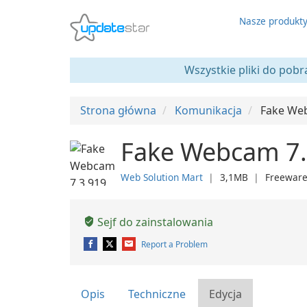
Nasze produkt
Wszystkie pliki do pobr
Strona główna
Komunikacja
Fake We
Fake Webcam 7.
Web Solution Mart
❘
3,1MB
❘
Freewar
Sejf do zainstalowania
Report a Problem
Opis
Techniczne
Edycja