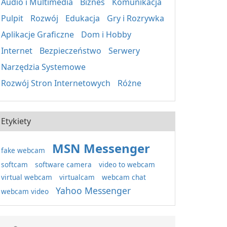
Audio i Multimedia
Biznes
Komunikacja
Pulpit
Rozwój
Edukacja
Gry i Rozrywka
Aplikacje Graficzne
Dom i Hobby
Internet
Bezpieczeństwo
Serwery
Narzędzia Systemowe
Rozwój Stron Internetowych
Różne
Etykiety
MSN Messenger
fake webcam
softcam
software camera
video to webcam
virtual webcam
virtualcam
webcam chat
Yahoo Messenger
webcam video