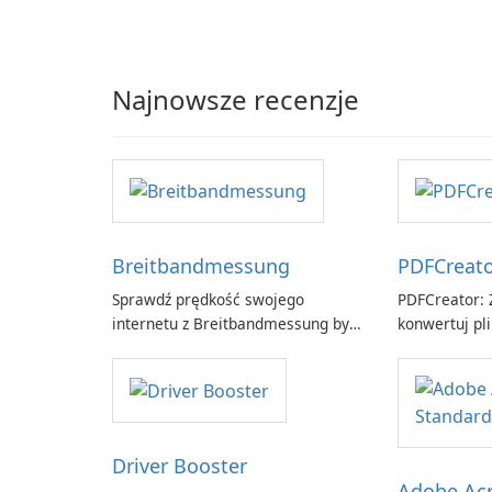
Najnowsze recenzje
Breitbandmessung
PDFCreat
Sprawdź prędkość swojego
PDFCreator: Z
internetu z Breitbandmessung by
konwertuj pli
zafaco GmbH!
Driver Booster
Adobe Acr