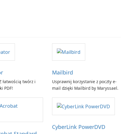
or
Mailbird
 łatwością twórz i
Usprawnij korzystanie z poczty e-
ki PDF!
mail dzięki Mailbird by Maryssael.
CyberLink PowerDVD
obat Standard