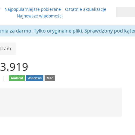
y
Najpopularniejsze pobierane
Ostatnie aktualizacje
Najnowsze wiadomości
ania za darmo. Tylko oryginalne pliki. Sprawdzony pod kąt
bcam
3.919
e
❘
Android
Windows
Mac