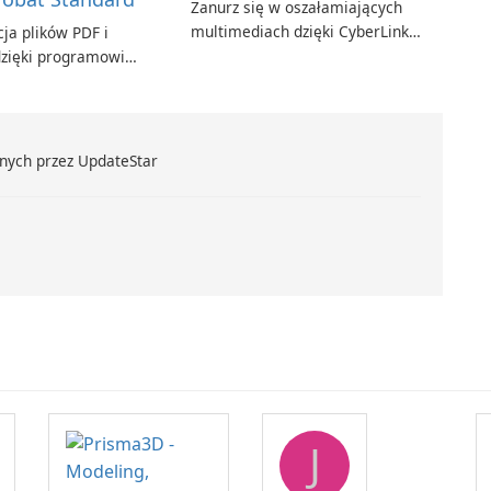
Zanurz się w oszałamiających
multimediach dzięki CyberLink
ja plików PDF i
PowerDVD
zięki programowi
t Standard.
nych przez UpdateStar
J