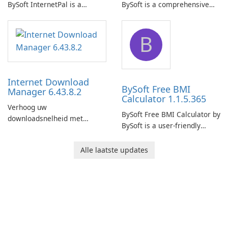
BySoft InternetPal is a
BySoft is a comprehensive
comprehensive software
network monitoring software
application designed to
designed to help businesses
B
monitor your internet
effectively manage their
connection and provide real-
network infrastructure.
time insights into its
performance.
Internet Download
BySoft Free BMI
Manager 6.43.8.2
Calculator 1.1.5.365
Verhoog uw
BySoft Free BMI Calculator by
downloadsnelheid met
BySoft is a user-friendly
Internet Download Manager!
software application
designed to help you
Alle laatste updates
calculate your Body Mass
Index quickly and accurately.