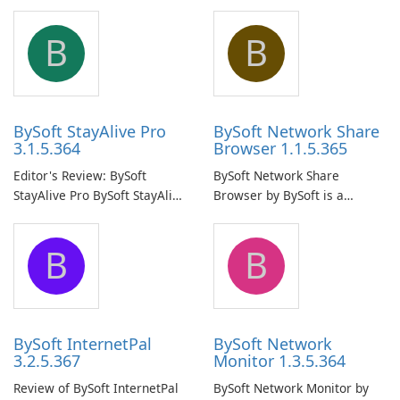
B
B
BySoft StayAlive Pro
BySoft Network Share
3.1.5.364
Browser 1.1.5.365
Editor's Review: BySoft
BySoft Network Share
StayAlive Pro BySoft StayAlive
Browser by BySoft is a
Pro is a reliable software
comprehensive software
application designed to
application that allows users
B
B
ensure the continuous and
to easily browse and manage
uninterrupted operation of
shared folders on their
your computer system.
network.
BySoft InternetPal
BySoft Network
3.2.5.367
Monitor 1.3.5.364
Review of BySoft InternetPal
BySoft Network Monitor by