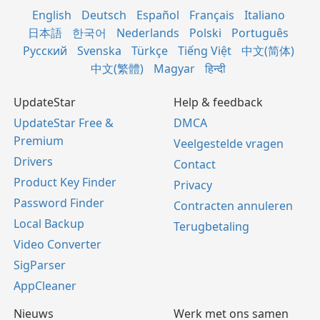
English
Deutsch
Español
Français
Italiano
日本語
한국어
Nederlands
Polski
Português
Русский
Svenska
Türkçe
Tiếng Việt
中文(简体)
中文(繁體)
Magyar
हिन्दी
UpdateStar
Help & feedback
UpdateStar Free &
DMCA
Premium
Veelgestelde vragen
Drivers
Contact
Product Key Finder
Privacy
Password Finder
Contracten annuleren
Local Backup
Terugbetaling
Video Converter
SigParser
AppCleaner
Nieuws
Werk met ons samen