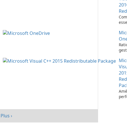
201
Red
Com
esse
l’ex
Mic
d’ap
Visu
One
Rati
gest
fich
Mic
Micr
One
Vis
201
Red
Pac
Amél
per
votr
avec
redi
Plus ›
Micr
C++ 