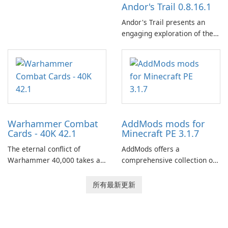
Andor's Trail 0.8.16.1
Andor's Trail presents an
engaging exploration of the
fantasy world of Dhayavar,
centered around the pursuit
of your brother, Andor,
through a quest-driven
narrative inspired by classic
role-playing games.
Warhammer Combat
AddMods mods for
Cards - 40K 42.1
Minecraft PE 3.1.7
The eternal conflict of
AddMods offers a
Warhammer 40,000 takes a
comprehensive collection of
new turn in Warhammer
add-ons for Minecraft PE,
Combat Cards - 40K, a card
allowing you to enhance your
所有最新更新
game featuring miniatures
gameplay with incredible
from Games Workshop's
mods and maps. With these
Warhammer 40,000
add-ons, your Minecraft PE
Universe.
experience will become even