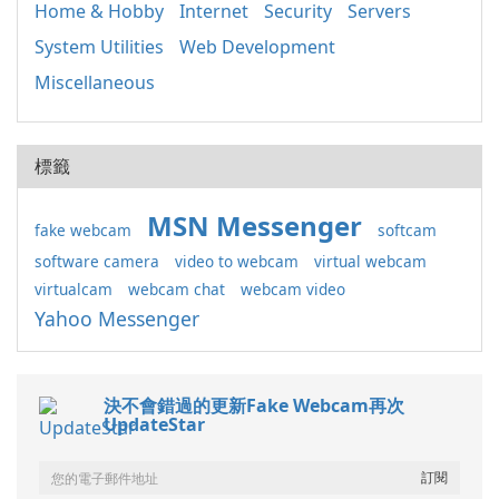
Home & Hobby
Internet
Security
Servers
System Utilities
Web Development
Miscellaneous
標籤
MSN Messenger
fake webcam
softcam
software camera
video to webcam
virtual webcam
virtualcam
webcam chat
webcam video
Yahoo Messenger
決不會錯過的更新Fake Webcam再次
UpdateStar