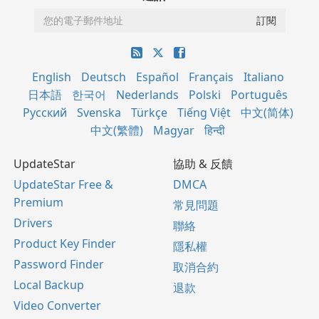
English
Deutsch
Español
Français
Italiano
日本語
한국어
Nederlands
Polski
Português
Русский
Svenska
Türkçe
Tiếng Việt
中文(简体)
中文(繁體)
Magyar
हिन्दी
UpdateStar
協助 & 反饋
UpdateStar Free &
DMCA
Premium
常見問題
Drivers
聯絡
Product Key Finder
隱私權
Password Finder
取消合約
Local Backup
退款
Video Converter