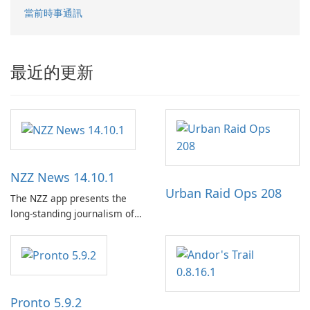
當前時事通訊
最近的更新
NZZ News 14.10.1
Urban Raid Ops 208
The NZZ app presents the
long-standing journalism of
the NZZ, rooted in
independence, open debate,
and a liberal outlook that
embraces diverse opinion.
Pronto 5.9.2